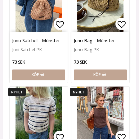
Lägg till i favoritlistan
Lägg t
Juno Satchel - Mönster
Juno Bag - Mönster
Juni Satchel PK
Juno Bag PK
73 SEK
73 SEK
KÖP
KÖP
NYHET
NYHET