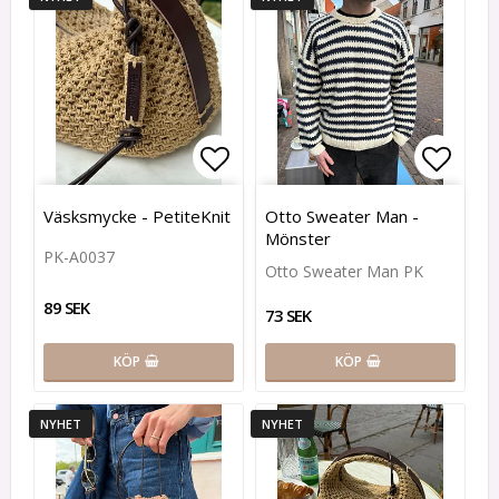
Lägg till i favoritlistan
Lägg t
Väsksmycke - PetiteKnit
Otto Sweater Man -
Mönster
PK-A0037
Otto Sweater Man PK
89 SEK
73 SEK
KÖP
KÖP
NYHET
NYHET