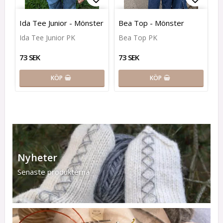
Lägg till i favoritlistan
Lägg t
Ida Tee Junior - Mönster
Bea Top - Mönster
Ida Tee Junior PK
Bea Top PK
73 SEK
73 SEK
KÖP
KÖP
Nyheter
Senaste produkterna