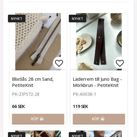
NYHET
NYHET
Lägg till i favoritlistan
Lägg t
Blixtlås 28 cm Sand,
Läderrem till Juno Bag -
PetiteKnit
Mörkbrun - PetiteKnit
PK-ZIP572-28
PK-A0038-1
66 SEK
119 SEK
KÖP
KÖP
NYHET
NYHET